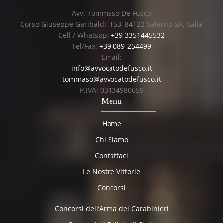
Avv. Tommaso De Fusco
Corso Giuseppe Garibaldi, 153, 84123 Salerno SA, Italia
Cell / Whatspp:
+39 3351445532
Tel/Fax:
+39 089-254499
Email:
info@avvocatodefusco.it
tommaso@avvocatodefusco.it
P.IVA: 03134980659
Menu
Home
Chi Siamo
Contattaci
Le Nostre Vittorie
Concorsi
Concorsi dell’Arma dei Carabinieri