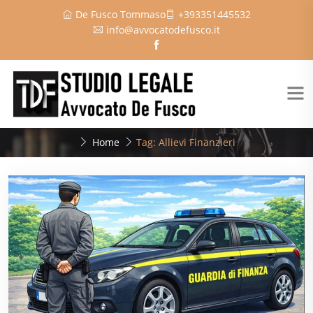
De Fusco Tommaso
+393351445532
info@avvocatodefusco.it
Home
Tag: Allievi Finanzieri