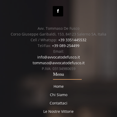
Avv. Tommaso De Fusco
Corso Giuseppe Garibaldi, 153, 84123 Salerno SA, Italia
Cell / Whatspp:
+39 3351445532
Tel/Fax:
+39 089-254499
Email:
info@avvocatodefusco.it
tommaso@avvocatodefusco.it
P.IVA: 03134980659
Menu
Home
Chi Siamo
Contattaci
Le Nostre Vittorie