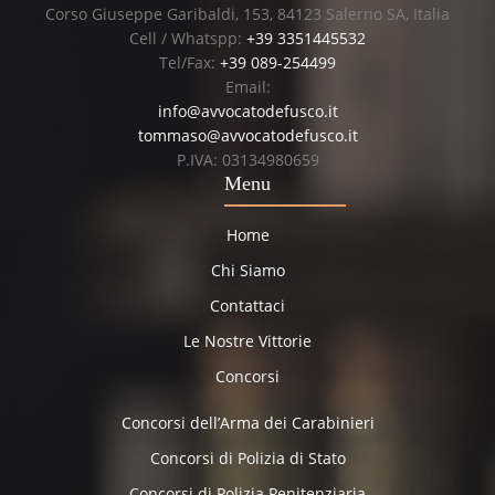
Corso Giuseppe Garibaldi, 153, 84123 Salerno SA, Italia
Cell / Whatspp:
+39 3351445532
Tel/Fax:
+39 089-254499
Email:
info@avvocatodefusco.it
tommaso@avvocatodefusco.it
P.IVA: 03134980659
Menu
Home
Chi Siamo
Contattaci
Le Nostre Vittorie
Concorsi
Concorsi dell’Arma dei Carabinieri
Concorsi di Polizia di Stato
Concorsi di Polizia Penitenziaria