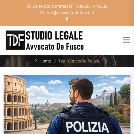
De Fusco Tommaso
+393351445532
info@avvocatodefusco.it
Home
Tag: Concorso Polizia