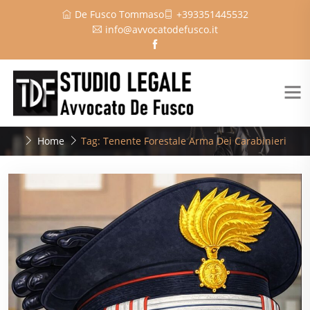
De Fusco Tommaso
+393351445532
info@avvocatodefusco.it
Home
Tag: Tenente Forestale Arma Dei Carabinieri