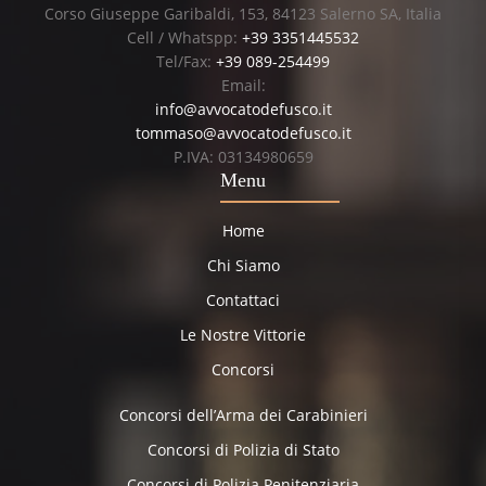
Corso Giuseppe Garibaldi, 153, 84123 Salerno SA, Italia
Cell / Whatspp:
+39 3351445532
Tel/Fax:
+39 089-254499
Email:
info@avvocatodefusco.it
tommaso@avvocatodefusco.it
P.IVA: 03134980659
Menu
Home
Chi Siamo
Contattaci
Le Nostre Vittorie
Concorsi
Concorsi dell’Arma dei Carabinieri
Concorsi di Polizia di Stato
Concorsi di Polizia Penitenziaria