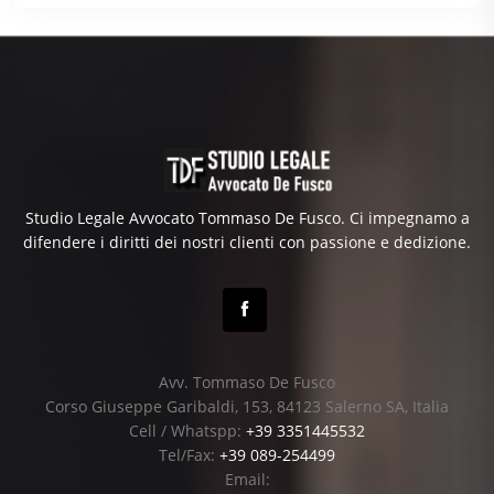
Studio Legale Avvocato Tommaso De Fusco. Ci impegnamo a
difendere i diritti dei nostri clienti con passione e dedizione.
Avv. Tommaso De Fusco
Corso Giuseppe Garibaldi, 153, 84123 Salerno SA, Italia
Cell / Whatspp:
+39 3351445532
Tel/Fax:
+39 089-254499
Email: