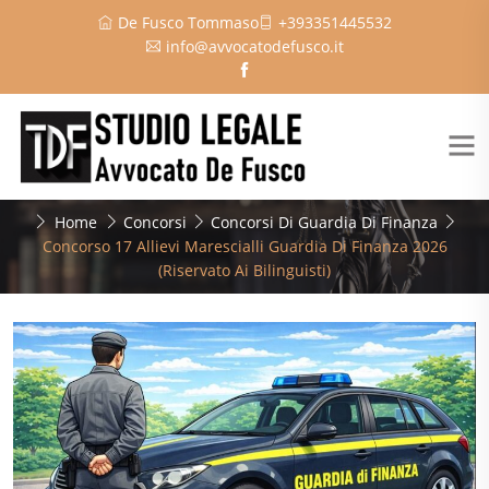
De Fusco Tommaso
+393351445532
info@avvocatodefusco.it
Home
Concorsi
Concorsi Di Guardia Di Finanza
Concorso 17 Allievi Marescialli Guardia Di Finanza 2026
(Riservato Ai Bilinguisti)