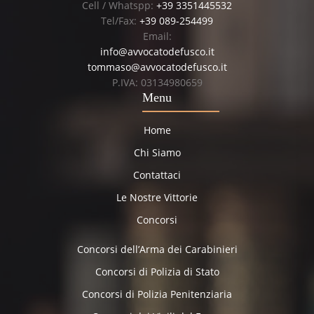
Cell / Whatspp:
+39 3351445532
Tel/Fax:
+39 089-254499
Email:
info@avvocatodefusco.it
tommaso@avvocatodefusco.it
P.IVA: 03134980659
Menu
Home
Chi Siamo
Contattaci
Le Nostre Vittorie
Concorsi
Concorsi dell’Arma dei Carabinieri
Concorsi di Polizia di Stato
Concorsi di Polizia Penitenziaria