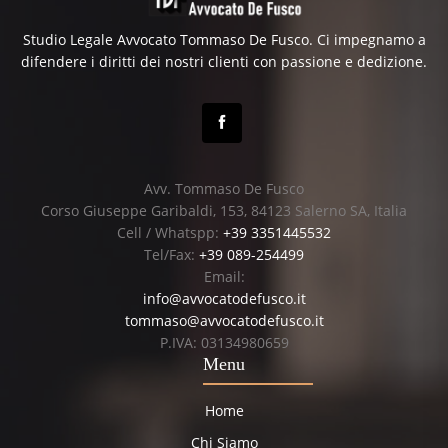
Studio Legale Avvocato Tommaso De Fusco. Ci impegnamo a
difendere i diritti dei nostri clienti con passione e dedizione.
Avv. Tommaso De Fusco
Corso Giuseppe Garibaldi, 153, 84123 Salerno SA, Italia
Cell / Whatspp:
+39 3351445532
Tel/Fax:
+39 089-254499
Email:
info@avvocatodefusco.it
tommaso@avvocatodefusco.it
P.IVA: 03134980659
Menu
Home
Chi Siamo