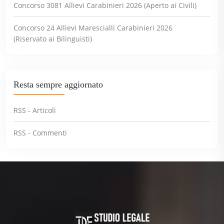
Concorso 3081 Allievi Carabinieri 2026 (Aperto ai Civili)
Concorso 24 Allievi Marescialli Carabinieri 2026
(Riservato ai Bilinguisti)
Resta sempre aggiornato
RSS - Articoli
RSS - Commenti