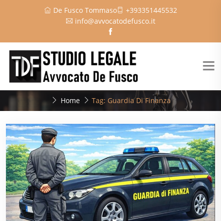
De Fusco Tommaso
+393351445532
info@avvocatodefusco.it
Home
Tag: Guardia Di Finanza