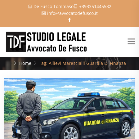
De Fusco Tommaso
+393351445532
info@avvocatodefusco.it
Home
Tag: Allievi Marescialli Guardia Di Finanza