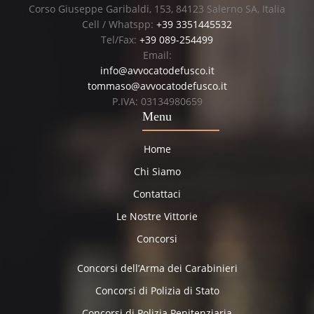
Corso Giuseppe Garibaldi, 153, 84123 Salerno SA, Italia
Cell / Whatspp:
+39 3351445532
Tel/Fax:
+39 089-254499
Email:
info@avvocatodefusco.it
tommaso@avvocatodefusco.it
P.IVA: 03134980659
Menu
Home
Chi Siamo
Contattaci
Le Nostre Vittorie
Concorsi
Concorsi dell’Arma dei Carabinieri
Concorsi di Polizia di Stato
Concorsi di Polizia Penitenziaria