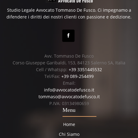
Studio Legale Avvocato Tommaso De Fusco. Ci impegnamo a
difendere i diritti dei nostri clienti con passione e dedizione.
Avv. Tommaso De Fusco
Corso Giuseppe Garibaldi, 153, 84123 Salerno SA, Italia
Cell / Whatspp:
+39 3351445532
Tel/Fax:
+39 089-254499
Email:
info@avvocatodefusco.it
tommaso@avvocatodefusco.it
P.IVA: 03134980659
Menu
Home
Chi Siamo