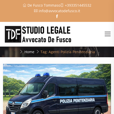
De Fusco Tommaso
+393351445532
info@avvocatodefusco.it
Home
Tag: Agenti Polizia Penitenziaria