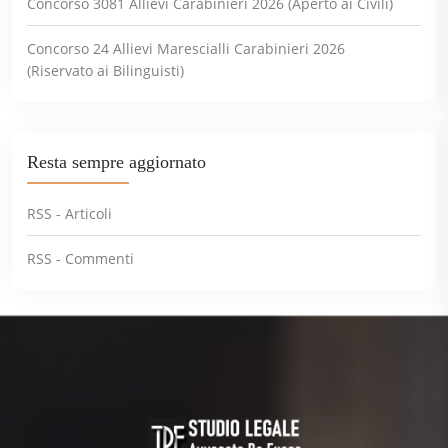
Concorso 3081 Allievi Carabinieri 2026 (Aperto ai Civili)
Concorso 24 Allievi Marescialli Carabinieri 2026
(Riservato ai Bilinguisti)
Resta sempre aggiornato
RSS - Articoli
RSS - Commenti