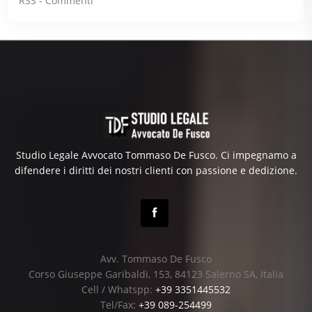
RSS - Commenti
Studio Legale Avvocato Tommaso De Fusco. Ci impegnamo a
difendere i diritti dei nostri clienti con passione e dedizione.
Avv. Tommaso De Fusco
Corso Giuseppe Garibaldi, 153, 84123 Salerno SA, Italia
Cell / Whatspp:
+39 3351445532
Tel/Fax:
+39 089-254499