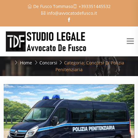
De Fusco Tommaso
+393351445532
info@avvocatodefusco.it
Home
Concorsi
Categoria: Concorsi Di Polizia
Penitenziaria