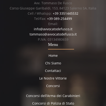
Avv. Tommaso De Fusco
Corso Giuseppe Garibaldi, 153, 84123 Salerno SA, Italia
Cell / Whatspp:
+39 3351445532
Tel/Fax:
+39 089-254499
Email:
info@avvocatodefusco.it
tommaso@avvocatodefusco.it
P.IVA: 03134980659
Menu
Home
Chi Siamo
Contattaci
Le Nostre Vittorie
Concorsi
Concorsi dell’Arma dei Carabinieri
Concorsi di Polizia di Stato