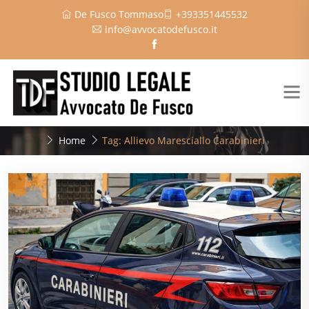
De Fusco Tommaso
+393351445532
info@avvocatodefusco.it
Home
Tag: Allievo Maresciallo Carabinieri