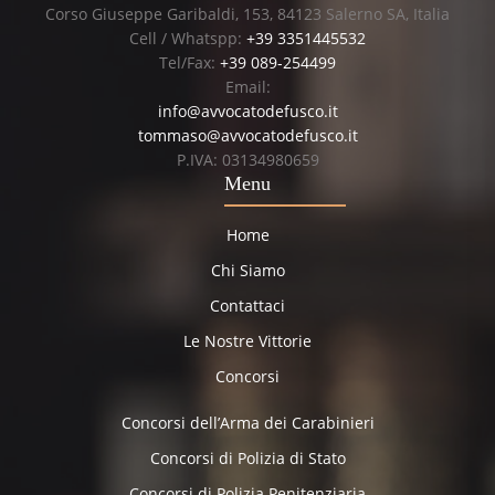
Corso Giuseppe Garibaldi, 153, 84123 Salerno SA, Italia
Cell / Whatspp:
+39 3351445532
Tel/Fax:
+39 089-254499
Email:
info@avvocatodefusco.it
tommaso@avvocatodefusco.it
P.IVA: 03134980659
Menu
Home
Chi Siamo
Contattaci
Le Nostre Vittorie
Concorsi
Concorsi dell’Arma dei Carabinieri
Concorsi di Polizia di Stato
Concorsi di Polizia Penitenziaria