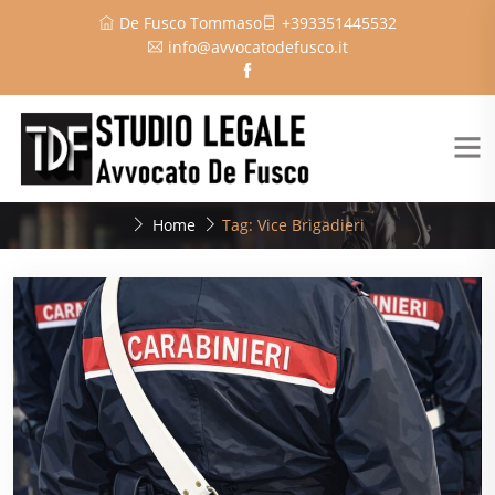
De Fusco Tommaso
+393351445532
info@avvocatodefusco.it
Home
Tag: Vice Brigadieri