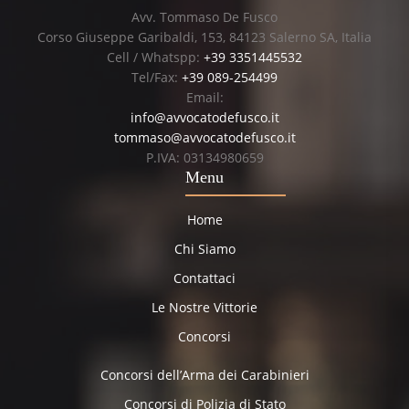
Avv. Tommaso De Fusco
Corso Giuseppe Garibaldi, 153, 84123 Salerno SA, Italia
Cell / Whatspp:
+39 3351445532
Tel/Fax:
+39 089-254499
Email:
info@avvocatodefusco.it
tommaso@avvocatodefusco.it
P.IVA: 03134980659
Menu
Home
Chi Siamo
Contattaci
Le Nostre Vittorie
Concorsi
Concorsi dell’Arma dei Carabinieri
Concorsi di Polizia di Stato