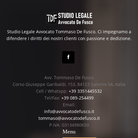
Studio Legale Avvocato Tommaso De Fusco. Ci impegnamo a
difendere i diritti dei nostri clienti con passione e dedizione.
Avv. Tommaso De Fusco
Corso Giuseppe Garibaldi, 153, 84123 Salerno SA, Italia
Cell / Whatspp:
+39 3351445532
Tel/Fax:
+39 089-254499
Email:
info@avvocatodefusco.it
tommaso@avvocatodefusco.it
P.IVA: 03134980659
Menu