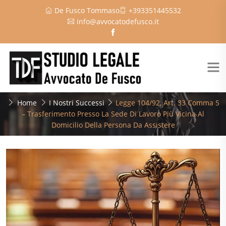
De Fusco Tommaso
+393351445532
info@avvocatodefusco.it
Home
I Nostri Successi
Legge 104/92, Art. 33 Comma 5
– Trasferimento Presso La Sede Di Lavoro Più Vicina Al
Domicilio Della Persona Da Assistere