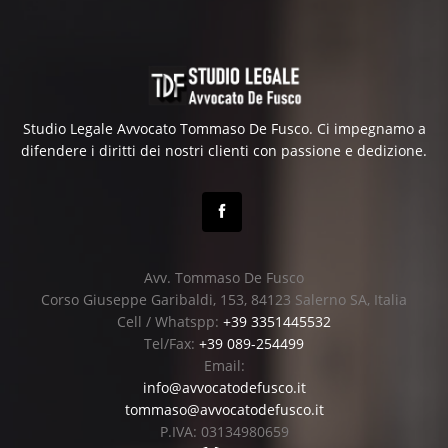
Studio Legale Avvocato Tommaso De Fusco. Ci impegnamo a
difendere i diritti dei nostri clienti con passione e dedizione.
Avv. Tommaso De Fusco
Corso Giuseppe Garibaldi, 153, 84123 Salerno SA, Italia
Cell / Whatspp:
+39 3351445532
Tel/Fax:
+39 089-254499
Email:
info@avvocatodefusco.it
tommaso@avvocatodefusco.it
P.IVA: 03134980659