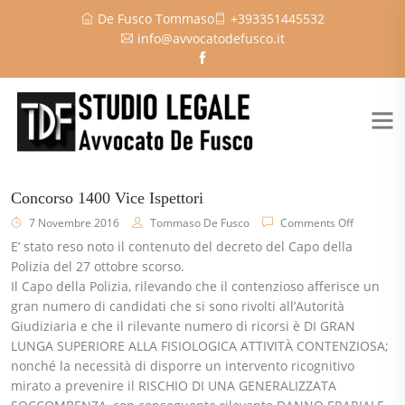
De Fusco Tommaso
+393351445532
info@avvocatodefusco.it
Concorso 1400 Vice Ispettori
7 Novembre 2016
Tommaso De Fusco
Comments Off
E’ stato reso noto il contenuto del decreto del Capo della
Polizia del 27 ottobre scorso.
Il Capo della Polizia, rilevando che il contenzioso afferisce un
gran numero di candidati che si sono rivolti all’Autorità
Giudiziaria e che il rilevante numero di ricorsi è DI GRAN
LUNGA SUPERIORE ALLA FISIOLOGICA ATTIVITÀ CONTENZIOSA;
nonché la necessità di disporre un intervento ricognitivo
mirato a prevenire il RISCHIO DI UNA GENERALIZZATA