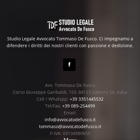
Studio Legale Avvocato Tommaso De Fusco. Ci impegnamo a
difendere i diritti dei nostri clienti con passione e dedizione.
Avv. Tommaso De Fusco
Corso Giuseppe Garibaldi, 153, 84123 Salerno SA, Italia
Cell / Whatspp:
+39 3351445532
Tel/Fax:
+39 089-254499
Email:
info@avvocatodefusco.it
tommaso@avvocatodefusco.it
P.IVA: 03134980659