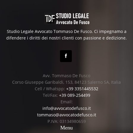
Studio Legale Avvocato Tommaso De Fusco. Ci impegnamo a
difendere i diritti dei nostri clienti con passione e dedizione.
Avv. Tommaso De Fusco
Corso Giuseppe Garibaldi, 153, 84123 Salerno SA, Italia
Cell / Whatspp:
+39 3351445532
Tel/Fax:
+39 089-254499
Email:
info@avvocatodefusco.it
tommaso@avvocatodefusco.it
P.IVA: 03134980659
Menu