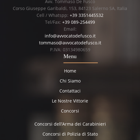
Avv. Tommaso De Fusco
Corso Giuseppe Garibaldi, 153, 84123 Salerno SA, Italia
Cell / Whatspp:
+39 3351445532
Tel/Fax:
+39 089-254499
Email:
info@avvocatodefusco.it
tommaso@avvocatodefusco.it
P.IVA: 03134980659
Menu
Home
Chi Siamo
Contattaci
Le Nostre Vittorie
Concorsi
Concorsi dell’Arma dei Carabinieri
Concorsi di Polizia di Stato