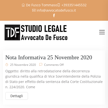
De Fusco Tommaso
+393351445532
info@avvocatodefusco.it
Nota Informativa 25 Novembre 2020
25 Novembre 2020
Comments Off
Oggetto: diritto alla retrodatazione della decorrenza
giuridica nella qualifica di Vice Sovrintendente della Polizia
di Stato per effetto della sentenza della Corte Costituzionale
n. 224/2020. Come
Dettagli