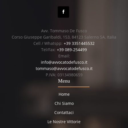
Avv. Tommaso De Fusco
Corso Giuseppe Garibaldi, 153, 84123 Salerno SA, Italia
Cell / Whatspp:
+39 3351445532
Tel/Fax:
+39 089-254499
Email:
info@avvocatodefusco.it
tommaso@avvocatodefusco.it
P.IVA: 03134980659
Menu
Home
Chi Siamo
Contattaci
Le Nostre Vittorie