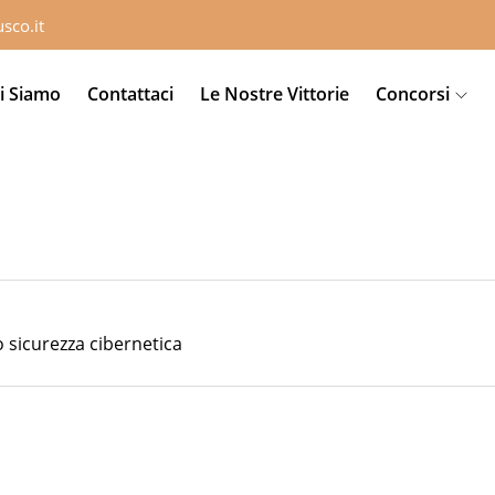
sco.it
i Siamo
Contattaci
Le Nostre Vittorie
Concorsi
o sicurezza cibernetica