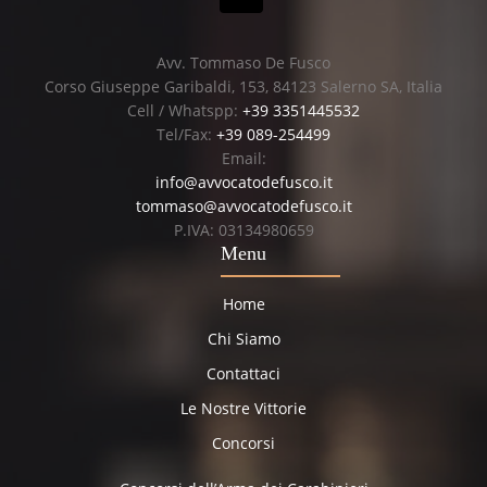
Avv. Tommaso De Fusco
Corso Giuseppe Garibaldi, 153, 84123 Salerno SA, Italia
Cell / Whatspp:
+39 3351445532
Tel/Fax:
+39 089-254499
Email:
info@avvocatodefusco.it
tommaso@avvocatodefusco.it
P.IVA: 03134980659
Menu
Home
Chi Siamo
Contattaci
Le Nostre Vittorie
Concorsi