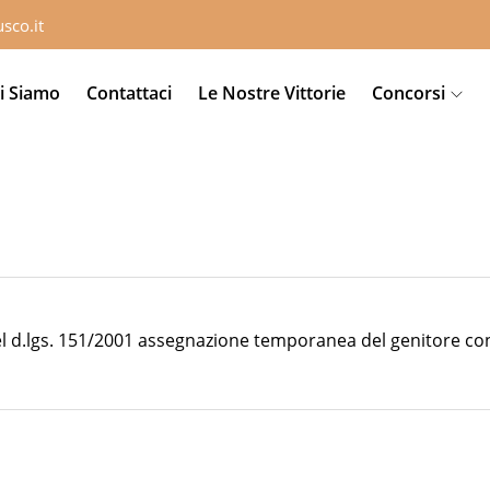
sco.it
i Siamo
Contattaci
Le Nostre Vittorie
Concorsi
del d.lgs. 151/2001 assegnazione temporanea del genitore con 