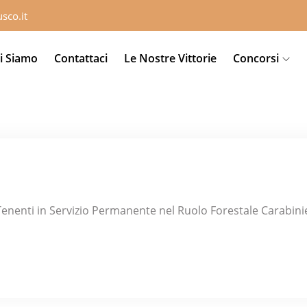
sco.it
i Siamo
Contattaci
Le Nostre Vittorie
Concorsi
 Tenenti in Servizio Permanente nel Ruolo Forestale Carabini