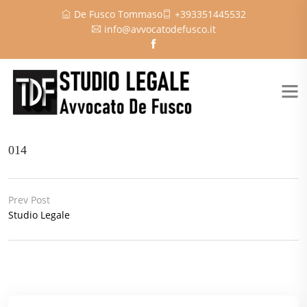
De Fusco Tommaso
+393351445532
info@avvocatodefusco.it
014
Prev Post
Studio Legale