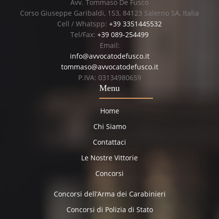
Avv. Tommaso De Fusco
Corso Giuseppe Garibaldi, 153, 84123 Salerno SA, Italia
Cell / Whatspp:
+39 3351445532
Tel/Fax:
+39 089-254499
Email:
info@avvocatodefusco.it
tommaso@avvocatodefusco.it
P.IVA: 03134980659
Menu
Home
Chi Siamo
Contattaci
Le Nostre Vittorie
Concorsi
Concorsi dell’Arma dei Carabinieri
Concorsi di Polizia di Stato