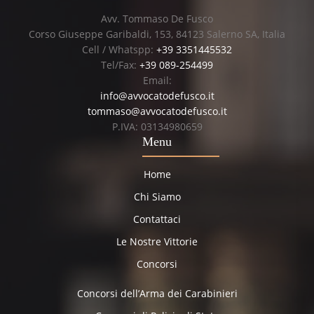
Avv. Tommaso De Fusco
Corso Giuseppe Garibaldi, 153, 84123 Salerno SA, Italia
Cell / Whatspp:
+39 3351445532
Tel/Fax:
+39 089-254499
Email:
info@avvocatodefusco.it
tommaso@avvocatodefusco.it
P.IVA: 03134980659
Menu
Home
Chi Siamo
Contattaci
Le Nostre Vittorie
Concorsi
Concorsi dell’Arma dei Carabinieri