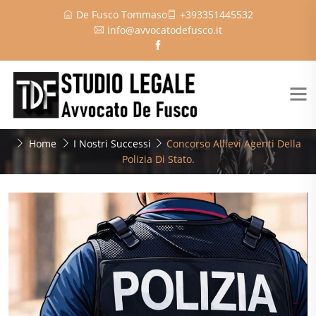
De Fusco Tommaso
+393351445532
info@avvocatodefusco.it
Home
I Nostri Successi
Concorso Allievi Agenti Della
Polizia Di Stato.