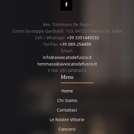
Avv. Tommaso De Fusco
Corso Giuseppe Garibaldi, 153, 84123 Salerno SA, Italia
Cell / Whatspp:
+39 3351445532
Tel/Fax:
+39 089-254499
Email:
info@avvocatodefusco.it
tommaso@avvocatodefusco.it
P.IVA: 03134980659
Menu
Home
Chi Siamo
Contattaci
Le Nostre Vittorie
Concorsi