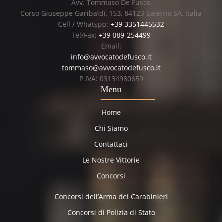
Avv. Tommaso De Fusco
Corso Giuseppe Garibaldi, 153, 84123 Salerno SA, Italia
Cell / Whatspp:
+39 3351445532
Tel/Fax:
+39 089-254499
Email:
info@avvocatodefusco.it
tommaso@avvocatodefusco.it
P.IVA: 03134980659
Menu
Home
Chi Siamo
Contattaci
Le Nostre Vittorie
Concorsi
Concorsi dell’Arma dei Carabinieri
Concorsi di Polizia di Stato