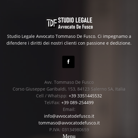
Studio Legale Avvocato Tommaso De Fusco. Ci impegnamo a
difendere i diritti dei nostri clienti con passione e dedizione.
Avv. Tommaso De Fusco
Corso Giuseppe Garibaldi, 153, 84123 Salerno SA, Italia
Cell / Whatspp:
+39 3351445532
Tel/Fax:
+39 089-254499
Email:
info@avvocatodefusco.it
tommaso@avvocatodefusco.it
P.IVA: 03134980659
Menu