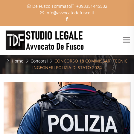
De Fusco Tommaso
+393351445532
info@avvocatodefusco.it
Home
Concorsi
CONCORSO 18 COMMISSARI TECNICI
INGEGNERI POLIZIA DI STATO 2024