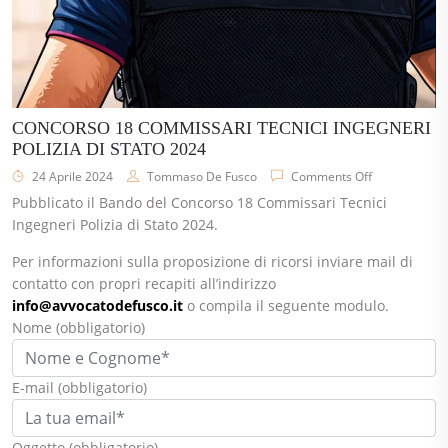
CONCORSO 18 COMMISSARI TECNICI INGEGNERI
POLIZIA DI STATO 2024
24 Aprile 2024
Tommaso De Fusco
Comments Off
Pubblicato il Bando del Concorso 18 Commissari Tecnici
Ingegneri Polizia di Stato 2024.
Per informazioni sulla proposizione di ricorsi inviare mail di
contatto con propri recapiti all’indirizzo
info@avvocatodefusco.it
o compila il seguente modulo.
Nome
(obbligatorio)
E-mail
(obbligatorio)
Oggetto
(obbligatorio)