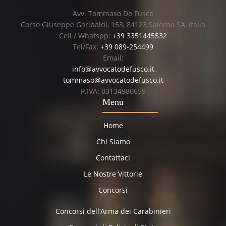
Avv. Tommaso De Fusco
Corso Giuseppe Garibaldi, 153, 84123 Salerno SA, Italia
Cell / Whatspp:
+39 3351445532
Tel/Fax:
+39 089-254499
Email:
info@avvocatodefusco.it
tommaso@avvocatodefusco.it
P.IVA: 03134980659
Menu
Home
Chi Siamo
Contattaci
Le Nostre Vittorie
Concorsi
Concorsi dell’Arma dei Carabinieri