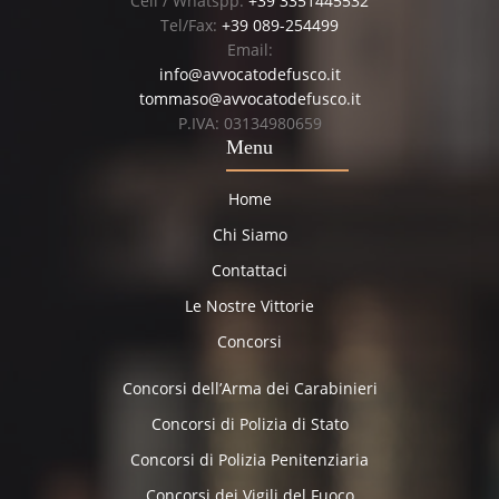
Cell / Whatspp:
+39 3351445532
Tel/Fax:
+39 089-254499
Email:
info@avvocatodefusco.it
tommaso@avvocatodefusco.it
P.IVA: 03134980659
Menu
Home
Chi Siamo
Contattaci
Le Nostre Vittorie
Concorsi
Concorsi dell’Arma dei Carabinieri
Concorsi di Polizia di Stato
Concorsi di Polizia Penitenziaria
Concorsi dei Vigili del Fuoco