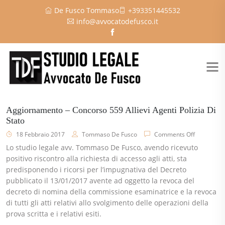
De Fusco Tommaso
+393351445532
info@avvocatodefusco.it
Aggiornamento – Concorso 559 Allievi Agenti Polizia Di
Stato
18 Febbraio 2017
Tommaso De Fusco
Comments Off
Lo studio legale avv. Tommaso De Fusco, avendo ricevuto
positivo riscontro alla richiesta di accesso agli atti, sta
predisponendo i ricorsi per l’impugnativa del Decreto
pubblicato il 13/01/2017 avente ad oggetto la revoca del
decreto di nomina della commissione esaminatrice e la revoca
di tutti gli atti relativi allo svolgimento delle operazioni della
prova scritta e i relativi esiti.