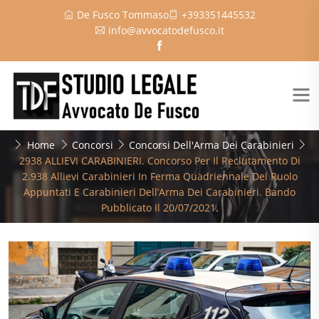
De Fusco Tommaso
+393351445532
info@avvocatodefusco.it
Home
Concorsi
Concorsi Dell'Arma Dei Carabinieri
2938 ALLIEVI CARABINIERI. Concorso Per Il Reclutamento Di
2.938 Allievi Carabinieri In Ferma Quadriennale Del Ruolo
Appuntati E Carabinieri Dell’Arma Dei Carabinieri. Bando
Pubblicato Il 20/07/2021.