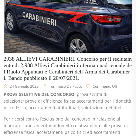
2938 ALLIEVI CARABINIERI. Concorso per il reclutam
ento di 2.938 Allievi Carabinieri in ferma quadriennale de
l Ruolo Appuntati e Carabinieri dell’Arma dei Carabinier
i. Bando pubblicato il 20/07/2021.
24 Gennaio 2022
Tommaso De Fusco
Comments Off
PROVE SELETTIVE DEL CONCORSO
: prova scritta di
selezione; prove di efficienza fisica; accertamenti per l’idoneità
psico-fisica; accertamenti attitudinali; valutazione dei titoli.
Per ricorsi contro l’esclusione dal concorso in relazione al
mancato superamento/inidoneità relativamente alle prove di
efficienza fisica, accertamenti psico-fisici ed accertamenti