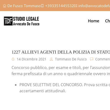
De Fusco Tommaso
+393351445532
info@avvocatodefu
Home
Ch
1227 ALLIEVI AGENTI DELLA POLIZIA DI STAT
14 Dicembre 2021
Tommaso De Fusco
Comment
Concorso pubblico, per esame e titoli, per l’assunzione 
ferma prefissata di un anno o quadriennale ovvero in
PROVE SELETTIVE DEL CONCORSO. Prova scritta d’es
accertamenti attitudinali.