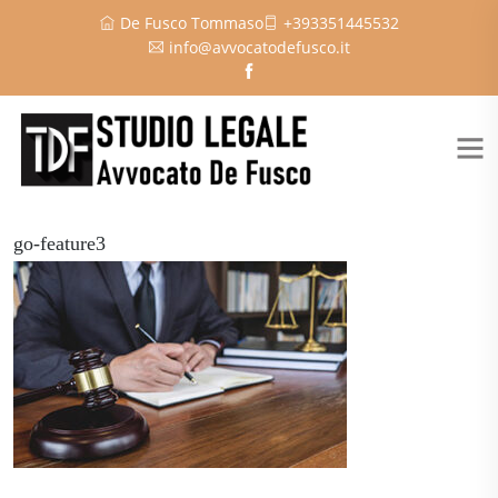
De Fusco Tommaso
+393351445532
info@avvocatodefusco.it
go-feature3