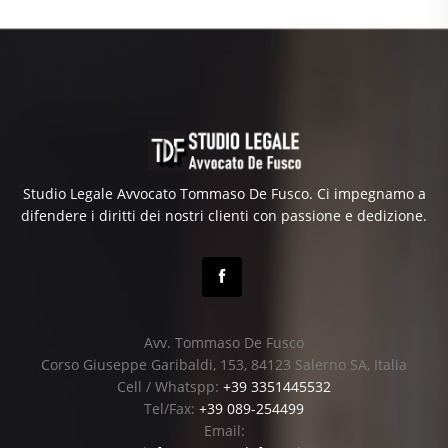
Studio Legale Avvocato Tommaso De Fusco. Ci impegnamo a
difendere i diritti dei nostri clienti con passione e dedizione.
Avv. Tommaso De Fusco
Corso Giuseppe Garibaldi, 153, 84123 Salerno SA, Italia
Cell / Whatspp:
+39 3351445532
Tel/Fax:
+39 089-254499
Email: