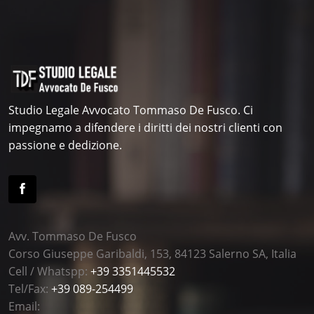
Studio Legale Avvocato Tommaso De Fusco. Ci
impegnamo a difendere i diritti dei nostri clienti con
passione e dedizione.
Avv. Tommaso De Fusco
Corso Giuseppe Garibaldi, 153, 84123 Salerno SA, Italia
Cell / Whatspp:
+39 3351445532
Tel/Fax:
+39 089-254499
Email: