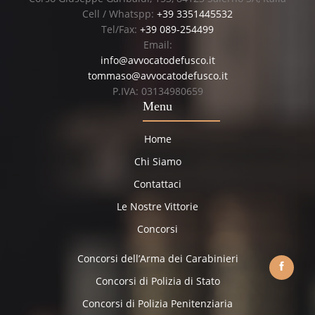
Cell / Whatspp:
+39 3351445532
Tel/Fax:
+39 089-254499
Email:
info@avvocatodefusco.it
tommaso@avvocatodefusco.it
P.IVA: 03134980659
Menu
Home
Chi Siamo
Contattaci
Le Nostre Vittorie
Concorsi
Concorsi dell’Arma dei Carabinieri
Concorsi di Polizia di Stato
Concorsi di Polizia Penitenziaria