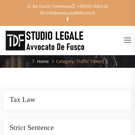
De Fusco Tommaso
+393351445532
info@avvocatodefusco.it
Home
Category: Traffic Tickets
Tax Law
Strict Sentence