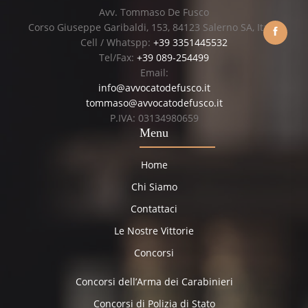
Avv. Tommaso De Fusco
Corso Giuseppe Garibaldi, 153, 84123 Salerno SA, Italia
Cell / Whatspp:
+39 3351445532
Tel/Fax:
+39 089-254499
Email:
info@avvocatodefusco.it
tommaso@avvocatodefusco.it
P.IVA: 03134980659
Menu
Home
Chi Siamo
Contattaci
Le Nostre Vittorie
Concorsi
Concorsi dell’Arma dei Carabinieri
Concorsi di Polizia di Stato