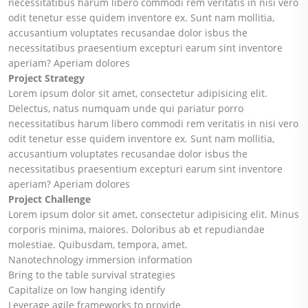
necessitatibus harum libero commodi rem veritatis in nisi vero
odit tenetur esse quidem inventore ex. Sunt nam mollitia,
accusantium voluptates recusandae dolor isbus the
necessitatibus praesentium excepturi earum sint inventore
aperiam? Aperiam dolores
Project Strategy
Lorem ipsum dolor sit amet, consectetur adipisicing elit.
Delectus, natus numquam unde qui pariatur porro
necessitatibus harum libero commodi rem veritatis in nisi vero
odit tenetur esse quidem inventore ex. Sunt nam mollitia,
accusantium voluptates recusandae dolor isbus the
necessitatibus praesentium excepturi earum sint inventore
aperiam? Aperiam dolores
Project Challenge
Lorem ipsum dolor sit amet, consectetur adipisicing elit. Minus
corporis minima, maiores. Doloribus ab et repudiandae
molestiae. Quibusdam, tempora, amet.
Nanotechnology immersion information
Bring to the table survival strategies
Capitalize on low hanging identify
Leverage agile frameworks to provide