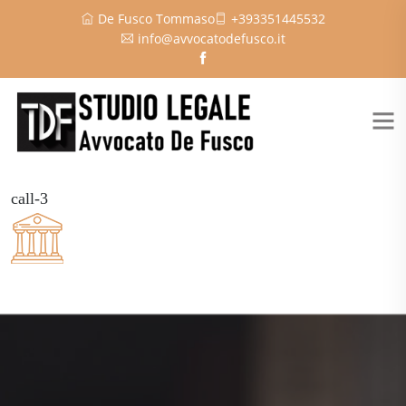
De Fusco Tommaso
+393351445532
info@avvocatodefusco.it
call-3