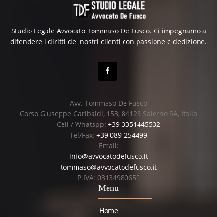
Studio Legale Avvocato Tommaso De Fusco. Ci impegnamo a
difendere i diritti dei nostri clienti con passione e dedizione.
Avv. Tommaso De Fusco
Corso Giuseppe Garibaldi, 153, 84123 Salerno SA, Italia
Cell / Whatspp:
+39 3351445532
Tel/Fax:
+39 089-254499
Email:
info@avvocatodefusco.it
tommaso@avvocatodefusco.it
P.IVA: 03134980659
Menu
Home