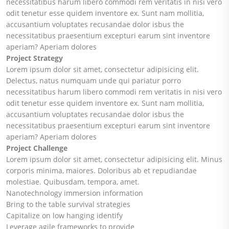
necessitatibus harum libero commodi rem veritatis in nisi vero
odit tenetur esse quidem inventore ex. Sunt nam mollitia,
accusantium voluptates recusandae dolor isbus the
necessitatibus praesentium excepturi earum sint inventore
aperiam? Aperiam dolores
Project Strategy
Lorem ipsum dolor sit amet, consectetur adipisicing elit.
Delectus, natus numquam unde qui pariatur porro
necessitatibus harum libero commodi rem veritatis in nisi vero
odit tenetur esse quidem inventore ex. Sunt nam mollitia,
accusantium voluptates recusandae dolor isbus the
necessitatibus praesentium excepturi earum sint inventore
aperiam? Aperiam dolores
Project Challenge
Lorem ipsum dolor sit amet, consectetur adipisicing elit. Minus
corporis minima, maiores. Doloribus ab et repudiandae
molestiae. Quibusdam, tempora, amet.
Nanotechnology immersion information
Bring to the table survival strategies
Capitalize on low hanging identify
Leverage agile frameworks to provide