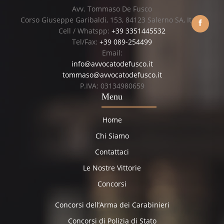
Avv. Tommaso De Fusco
Corso Giuseppe Garibaldi, 153, 84123 Salerno SA, Italia
Cell / Whatspp:
+39 3351445532
Tel/Fax:
+39 089-254499
Email:
info@avvocatodefusco.it
tommaso@avvocatodefusco.it
P.IVA: 03134980659
Menu
Home
Chi Siamo
Contattaci
Le Nostre Vittorie
Concorsi
Concorsi dell’Arma dei Carabinieri
Concorsi di Polizia di Stato