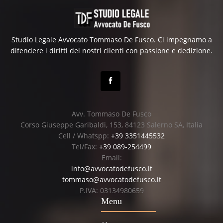
Studio Legale Avvocato Tommaso De Fusco. Ci impegnamo a
difendere i diritti dei nostri clienti con passione e dedizione.
Avv. Tommaso De Fusco
Corso Giuseppe Garibaldi, 153, 84123 Salerno SA, Italia
Cell / Whatspp:
+39 3351445532
Tel/Fax:
+39 089-254499
Email:
info@avvocatodefusco.it
tommaso@avvocatodefusco.it
P.IVA: 03134980659
Menu