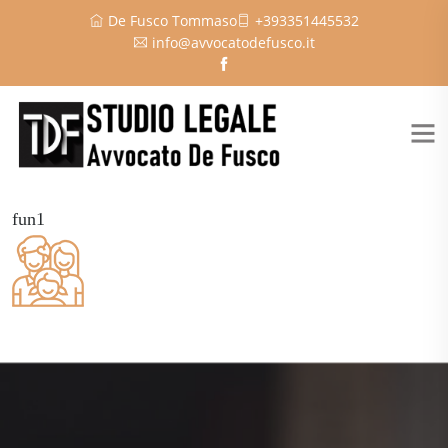
De Fusco Tommaso
+393351445532
info@avvocatodefusco.it
fun1